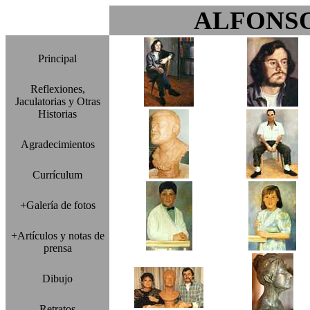
ALFONS
Principal
Reflexiones,
Jaculatorias y Otras
Historias
Agradecimientos
Currículum
+Galería de fotos
+Artículos y notas de
prensa
Dibujo
Retratos