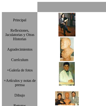
Principal
Reflexiones,
Jaculatorias y Otras
Historias
Agradecimientos
Currículum
+Galería de fotos
+Artículos y notas de
prensa
Dibujo
Retratos