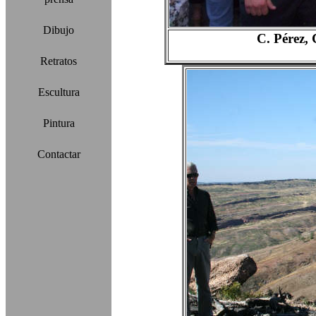
Dibujo
C. Pérez,
Retratos
Escultura
Pintura
Contactar