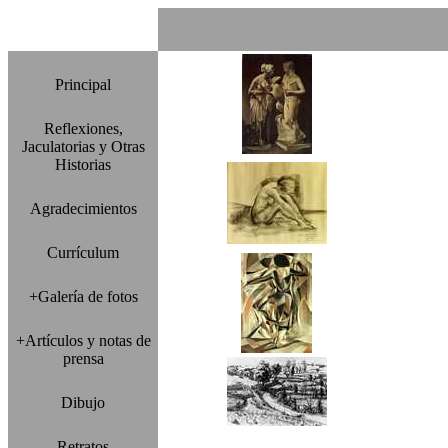
Principal
Reflexiones,
Jaculatorias y Otras
Historias
Agradecimientos
Currículum
+Galería de fotos
+Artículos y notas de
prensa
Dibujo
Retratos