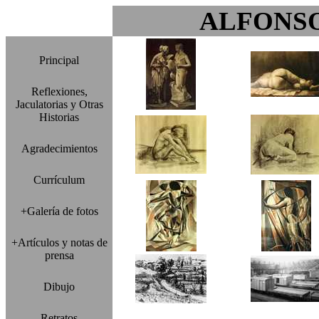
ALFONS
Principal
Reflexiones,
Jaculatorias y Otras
Historias
Agradecimientos
Currículum
+Galería de fotos
+Artículos y notas de
prensa
Dibujo
Retratos