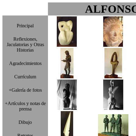
ALFONS
Principal
Reflexiones,
Jaculatorias y Otras
Historias
Agradecimientos
Currículum
+Galería de fotos
+Artículos y notas de
prensa
Dibujo
Retratos