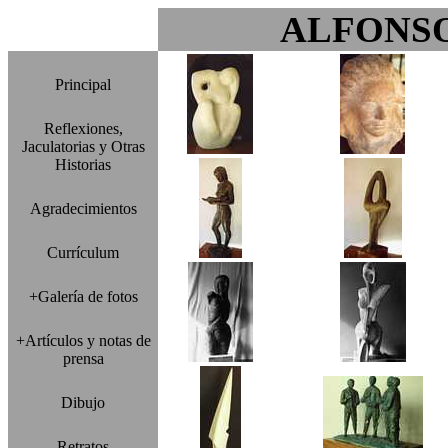
ALFONS
Principal
Reflexiones,
Jaculatorias y Otras
Historias
Agradecimientos
Currículum
+Galería de fotos
+Artículos y notas de
prensa
Dibujo
Retratos