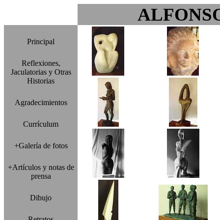
ALFONS
Principal
Reflexiones,
Jaculatorias y Otras
Historias
Agradecimientos
Currículum
+Galería de fotos
+Artículos y notas de
prensa
Dibujo
Retratos