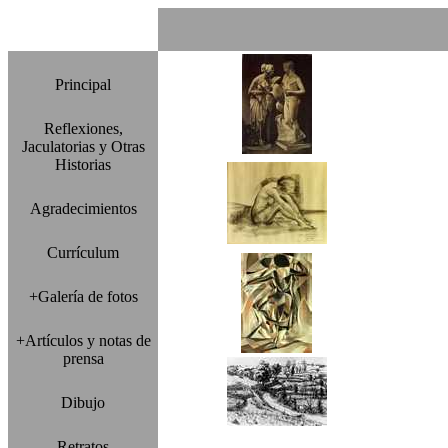
Principal
Reflexiones,
Jaculatorias y Otras
Historias
Agradecimientos
Currículum
+Galería de fotos
+Artículos y notas de
prensa
Dibujo
Retratos