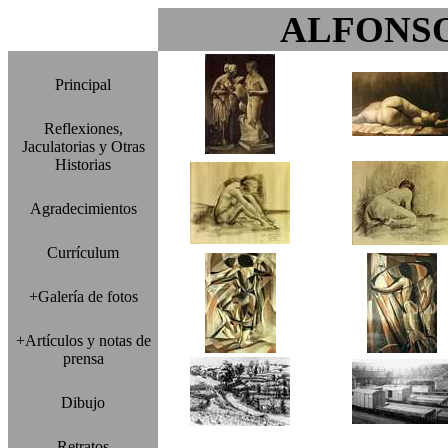
ALFONS
Principal
Reflexiones,
Jaculatorias y Otras
Historias
Agradecimientos
Currículum
+Galería de fotos
+Artículos y notas de
prensa
Dibujo
Retratos