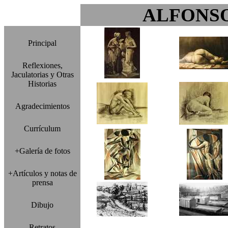
ALFONS
Principal
Reflexiones,
Jaculatorias y Otras
Historias
Agradecimientos
Currículum
+Galería de fotos
+Artículos y notas de
prensa
Dibujo
Retratos