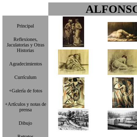
ALFONS
Principal
Reflexiones,
Jaculatorias y Otras
Historias
Agradecimientos
Currículum
+Galería de fotos
+Artículos y notas de
prensa
Dibujo
Retratos